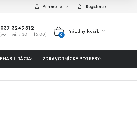
Prihlásenie
Registrácia
037 3249512
Prázdny košík
(po – pá: 7:30 – 16:00)
NÁKUPNÝ
KOŠÍK
REHABILITÁCIA
ZDRAVOTNÍCKE POTREBY
AKCIA