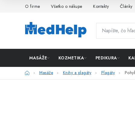
Prejsť
O firme
Všetko o nákupe
Kontakty
Články
na
obsah
MASÁŽE
KOZMETIKA
PEDIKURA
KA
Domov
Masáže
Knihy a plagáty
Plagáty
Pohyb