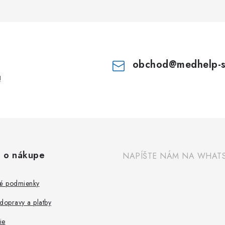
obchod
@
medhelp-
!
 o nákupe
NAPÍŠTE NÁM NA WHAT
é podmienky
dopravy a platby
ie