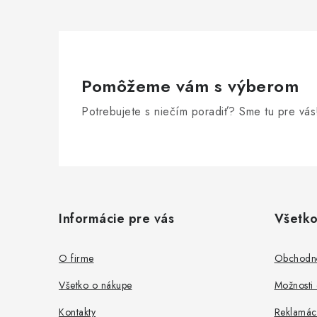
Pomôžeme vám s výberom
Potrebujete s niečím poradiť? Sme tu pre vás
Z
á
Informácie pre vás
Všetko
p
ä
O firme
Obchodn
t
Všetko o nákupe
Možnosti 
i
Kontakty
Reklamác