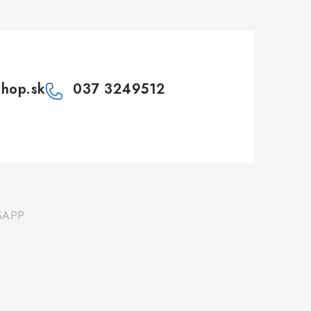
shop.sk
037 3249512
SAPP