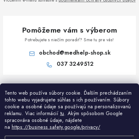
Vložením e-mailu súhlasíte s
podmienkami ochrany osobných údajov
Pomôžeme vám s výberom
Potrebujete s niečím poradiť? Sme tu pre vás!
obchod
@
medhelp-shop.sk
037 3249512
Z
á
Informácie pre vás
Tento web používa súbory cookie. Ďalším prechádzaním
p
tohto webu vyjadrujete súhlas s ich používaním. Súbory
ä
O firme
cookie a osobné údaje sa používajú na personalizovanú
Všetko o nákupe
t
reklamu. Viac informácií
tu
. A
kým spôsobom Google
Všetko o nákupe
i
NAPÍŠTE NÁM NA WHATSAPP
spracováva osobné údaje, nájdete
Obchodné podmienky
na
https://business.safety.google/privacy/
e
Kontakty
Možnosti dopravy a platby
Potrebujete poradiť?
Spýtajte sa nášho