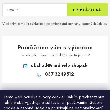
Email
PRIHLÁSIŤ SA
Vložením e-mailu súhlasíte s
podmienkami ochrany osobných údajov
Pomôžeme vám s výberom
Potrebujete s niečím poradiť? Sme tu pre vás!
obchod
@
medhelp-shop.sk
037 3249512
Z
á
Informácie pre vás
Tento web používa súbory cookie. Ďalším prechádzaním
p
tohto webu vyjadrujete súhlas s ich používaním. Súbory
ä
O firme
cookie a osobné údaje sa používajú na personalizovanú
Všetko o nákupe