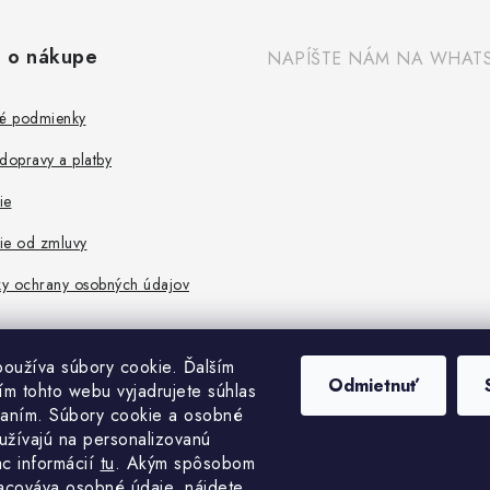
 o nákupe
NAPÍŠTE NÁM NA WHAT
é podmienky
dopravy a platby
ie
ie od zmluvy
y ochrany osobných údajov
oužíva súbory cookie. Ďalším
Odmietnuť
m tohto webu vyjadrujete súhlas
vaním. Súbory cookie a osobné
užívajú na personalizovanú
ac informácií
tu
. A
kým spôsobom
acováva osobné údaje, nájdete