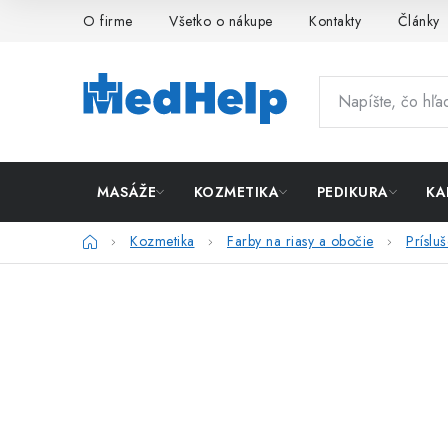
Prejsť
O firme
Všetko o nákupe
Kontakty
Články
na
obsah
MASÁŽE
KOZMETIKA
PEDIKURA
KA
Domov
Kozmetika
Farby na riasy a obočie
Príslu