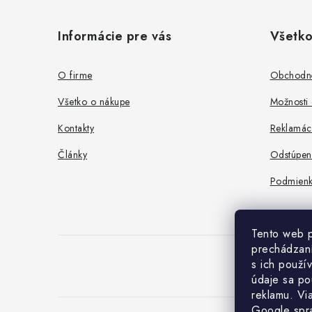
á
Informácie pre vás
Všetko
p
ä
O firme
Obchodn
t
Všetko o nákupe
Možnosti 
i
Kontakty
Reklamác
e
Články
Odstúpen
Podmienk
Tento web p
prechádzaní
s ich použí
údaje sa po
reklamu. Vi
Google spr