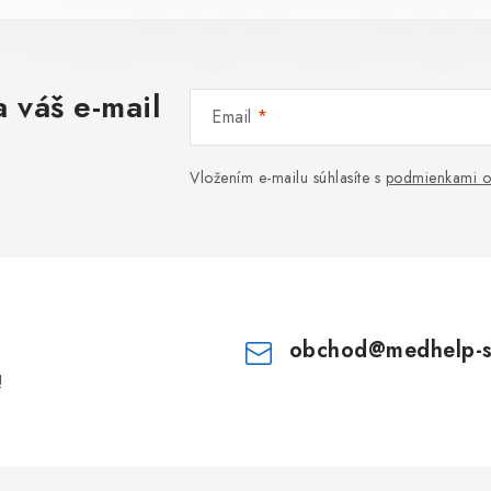
 váš e-mail
Email
Vložením e-mailu súhlasíte s
podmienkami o
obchod
@
medhelp-
!