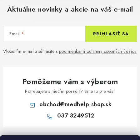
Aktuálne novinky a akcie na váš e-mail
Email
PRIHLÁSIŤ SA
Vložením e-mailu súhlasíte s
podmienkami ochrany osobných údajov
Pomôžeme vám s výberom
Potrebujete s niečím poradiť? Sme tu pre vás!
obchod
@
medhelp-shop.sk
037 3249512
Z
á