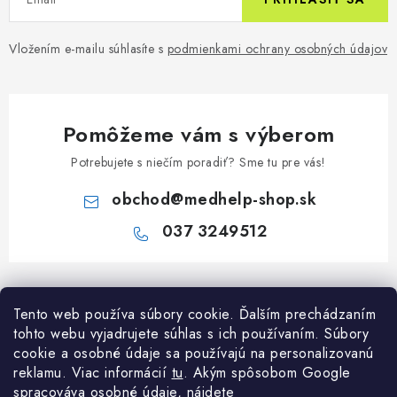
Vložením e-mailu súhlasíte s
podmienkami ochrany osobných údajov
Pomôžeme vám s výberom
Potrebujete s niečím poradiť? Sme tu pre vás!
obchod
@
medhelp-shop.sk
037 3249512
Z
á
Informácie pre vás
Tento web používa súbory cookie. Ďalším prechádzaním
p
tohto webu vyjadrujete súhlas s ich používaním. Súbory
ä
O firme
cookie a osobné údaje sa používajú na personalizovanú
Všetko o nákupe
t
reklamu. Viac informácií
tu
. A
kým spôsobom Google
Všetko o nákupe
NAPÍŠTE NÁM NA WHATSAPP
spracováva osobné údaje, nájdete
Obchodné podmienky