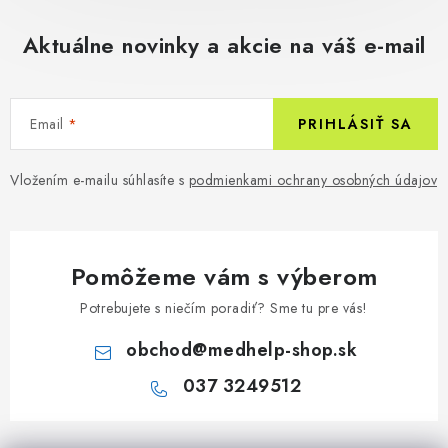
Aktuálne novinky a akcie na váš e-mail
Email
PRIHLÁSIŤ SA
Vložením e-mailu súhlasíte s
podmienkami ochrany osobných údajov
Pomôžeme vám s výberom
Potrebujete s niečím poradiť? Sme tu pre vás!
obchod
@
medhelp-shop.sk
037 3249512
Z