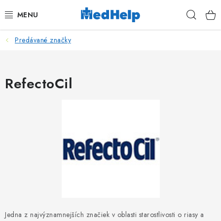
Prejsť
Hľad
na
obsah
Predávané značky
MASÁŽE
KOZMETIKA
RefectoCil
PEDIKURA
KADERNÍCTVO
MANIKÚRA
TETOVANIE
FITNESS A REHABILITÁCIA
Jedna z najvýznamnejších značiek v oblasti starostlivosti o riasy a