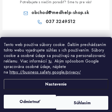
Potrebujete s niečím poradiť? Sme tu pre vás!
obchod
@
medhelp-shop.sk
037 3249512
Z
á
Tento web používa súbory cookie. Ďalším prechádzaním
Informácie pre vás
p
tohto webu vyjadrujete súhlas s ich používaním. Súbory
ä
O firme
cookie a osobné údaje sa používajú na personalizovanú
Všetko o nákupe
t
reklamu. Viac informácií
tu
. A
kým spôsobom Google
Všetko o nákupe
spracováva osobné údaje, nájdete
i
NAPÍŠTE NÁM NA WHATSAPP
Obchodné podmienky
na
https://business.safety.google/privacy/
e
Kontakty
Možnosti dopravy a platby
Potrebujete poradiť?
Spýtajte sa nášho
Články
asistenta Mediho.
Nastavenie
Reklamácie
Odstúpenie od zmluvy
Copyright 2026
MedHelp shop
. Všetky práva vyhradené.
Upraviť nastavenie
Odmietnuť
Súhlasím
cookies
Podmienky ochrany osobných údajov
Vytvoril Shoptet Premium