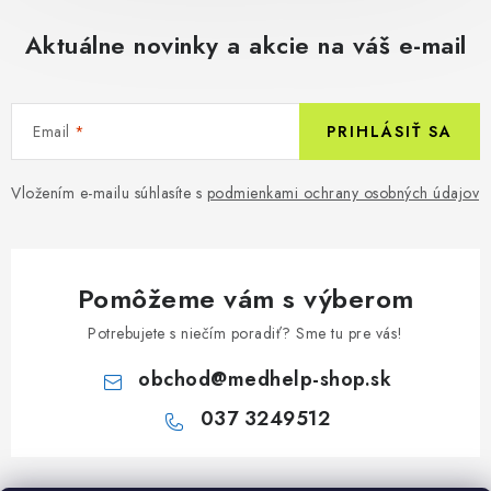
Aktuálne novinky a akcie na váš e-mail
Email
PRIHLÁSIŤ SA
Vložením e-mailu súhlasíte s
podmienkami ochrany osobných údajov
Pomôžeme vám s výberom
Potrebujete s niečím poradiť? Sme tu pre vás!
obchod
@
medhelp-shop.sk
037 3249512
Z