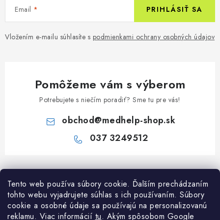
Email
PRIHLÁSIŤ SA
Vložením e-mailu súhlasíte s
podmienkami ochrany osobných údajov
Pomôžeme vám s výberom
Potrebujete s niečím poradiť? Sme tu pre vás!
obchod
@
medhelp-shop.sk
037 3249512
Z
á
Informácie pre vás
Tento web používa súbory cookie. Ďalším prechádzaním
p
tohto webu vyjadrujete súhlas s ich používaním. Súbory
ä
O firme
cookie a osobné údaje sa používajú na personalizovanú
Všetko o nákupe
t
reklamu. Viac informácií
tu
. A
kým spôsobom Google