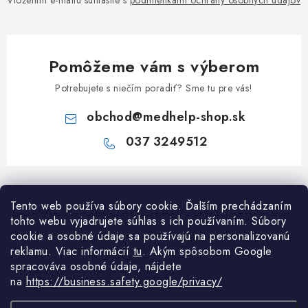
Vložením e-mailu súhlasíte s
podmienkami ochrany osobných údajov
Pomôžeme vám s výberom
Potrebujete s niečím poradiť? Sme tu pre vás!
obchod
@
medhelp-shop.sk
037 3249512
Z
á
Informácie pre vás
Tento web používa súbory cookie. Ďalším prechádzaním
p
tohto webu vyjadrujete súhlas s ich používaním. Súbory
ä
O firme
cookie a osobné údaje sa používajú na personalizovanú
Všetko o nákupe
t
reklamu. Viac informácií
tu
. A
kým spôsobom Google
Všetko o nákupe
i
NAPÍŠTE NÁM NA WHATSAPP
spracováva osobné údaje, nájdete
Obchodné podmienky
na
https://business.safety.google/privacy/
e
Kontakty
Možnosti dopravy a platby
Potrebujete poradiť?
Spýtajte sa nášho