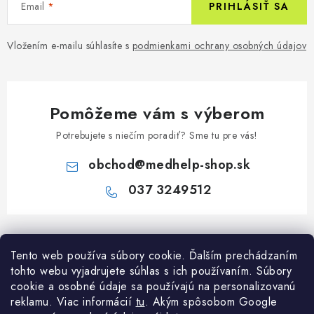
Email
PRIHLÁSIŤ SA
Vložením e-mailu súhlasíte s
podmienkami ochrany osobných údajov
Pomôžeme vám s výberom
Potrebujete s niečím poradiť? Sme tu pre vás!
obchod
@
medhelp-shop.sk
037 3249512
Z
á
Informácie pre vás
Tento web používa súbory cookie. Ďalším prechádzaním
p
tohto webu vyjadrujete súhlas s ich používaním. Súbory
ä
O firme
cookie a osobné údaje sa používajú na personalizovanú
Všetko o nákupe
t
reklamu. Viac informácií
tu
. A
kým spôsobom Google
Všetko o nákupe