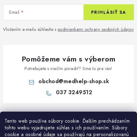
Email
PRIHLÁSIŤ SA
Vložením e-mailu súhlasíte s
podmienkami ochrany osobných údajov
Pomôžeme vám s výberom
Potrebujete s niečím poradiť? Sme tu pre vás!
obchod
@
medhelp-shop.sk
037 3249512
Z
á
Informácie pre vás
Tento web používa súbory cookie. Ďalším prechádzaním
p
tohto webu vyjadrujete súhlas s ich používaním. Súbory
ä
O firme
cookie a osobné údaje sa používajú na personalizovanú
Všetko o nákupe