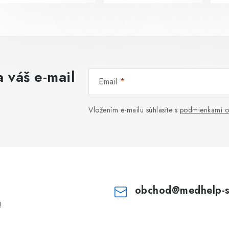
 váš e-mail
Email
Vložením e-mailu súhlasíte s
podmienkami o
obchod
@
medhelp-
!