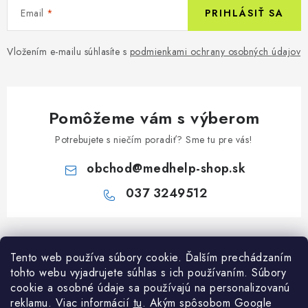
Email
PRIHLÁSIŤ SA
Vložením e-mailu súhlasíte s
podmienkami ochrany osobných údajov
Pomôžeme vám s výberom
Potrebujete s niečím poradiť? Sme tu pre vás!
obchod
@
medhelp-shop.sk
037 3249512
Z
á
Informácie pre vás
Tento web používa súbory cookie. Ďalším prechádzaním
p
tohto webu vyjadrujete súhlas s ich používaním. Súbory
ä
O firme
cookie a osobné údaje sa používajú na personalizovanú
Všetko o nákupe
t
reklamu. Viac informácií
tu
. A
kým spôsobom Google