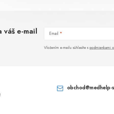
 váš e-mail
Email
Vložením e-mailu súhlasíte s
podmienkami o
obchod
@
medhelp-
!