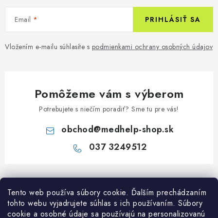
Email
PRIHLÁSIŤ SA
Vložením e-mailu súhlasíte s
podmienkami ochrany osobných údajov
Pomôžeme vám s výberom
Potrebujete s niečím poradiť? Sme tu pre vás!
obchod
@
medhelp-shop.sk
037 3249512
Z
á
Informácie pre vás
Tento web používa súbory cookie. Ďalším prechádzaním
p
tohto webu vyjadrujete súhlas s ich používaním. Súbory
ä
O firme
cookie a osobné údaje sa používajú na personalizovanú
Všetko o nákupe