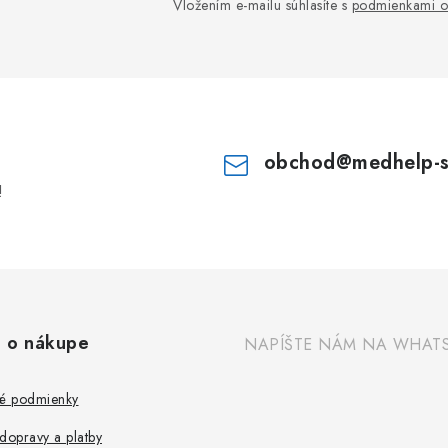
Vložením e-mailu súhlasíte s
podmienkami o
obchod
@
medhelp-
!
 o nákupe
NAPÍŠTE NÁM NA WHAT
é podmienky
dopravy a platby