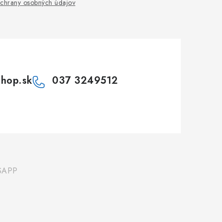
chrany osobných údajov
shop.sk
037 3249512
SAPP