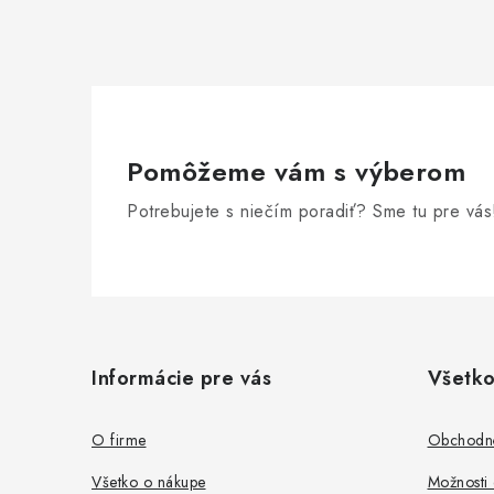
Pomôžeme vám s výberom
Potrebujete s niečím poradiť? Sme tu pre vás
Z
á
Informácie pre vás
Všetko
p
ä
O firme
Obchodn
t
Všetko o nákupe
Možnosti 