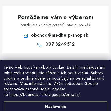
Pomôžeme vám s výberom
Potrebujete s niečím poradiť? Sme tu pre vás!
obchod
@
medhelp-shop.sk
037 3249512
Z
á
Informácie pre vás
Tento web používa súbory cookie. Ďalším prechádzaním
p
tohto webu vyjadrujete súhlas s ich používaním. Súbory
ä
O firme
cookie a osobné údaje sa používajú na personalizovanú
Všetko o nákupe
t
reklamu. Viac informácií
tu
. A
kým spôsobom Google
Všetko o nákupe
i
NAPÍŠTE NÁM NA WHATSAPP
spracováva osobné údaje, nájdete
Obchodné podmienky
na
https://business.safety.google/privacy/
e
Kontakty
Možnosti dopravy a platby
Potrebujete poradiť?
Spýtajte sa nášho
Články
Nastavenie
asistenta Mediho.
Reklamácie