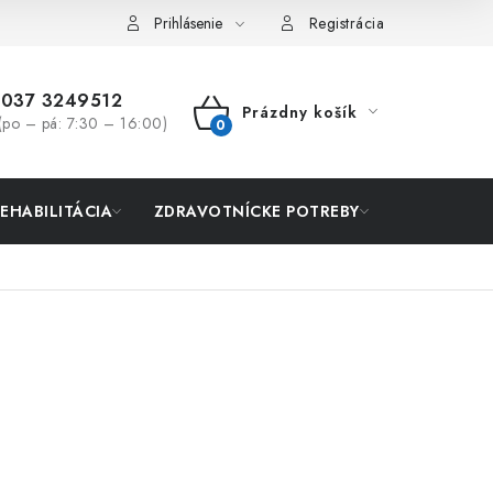
Prihlásenie
Registrácia
037 3249512
Prázdny košík
(po – pá: 7:30 – 16:00)
NÁKUPNÝ
KOŠÍK
REHABILITÁCIA
ZDRAVOTNÍCKE POTREBY
AKCIA