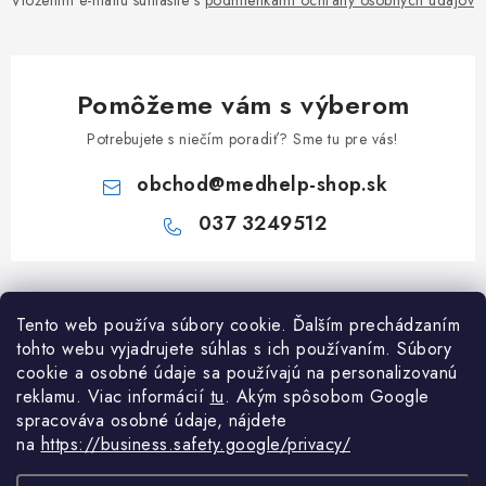
Vložením e-mailu súhlasíte s
podmienkami ochrany osobných údajov
Pomôžeme vám s výberom
Potrebujete s niečím poradiť? Sme tu pre vás!
obchod
@
medhelp-shop.sk
037 3249512
Z
á
Informácie pre vás
Tento web používa súbory cookie. Ďalším prechádzaním
p
tohto webu vyjadrujete súhlas s ich používaním. Súbory
ä
O firme
cookie a osobné údaje sa používajú na personalizovanú
Všetko o nákupe
t
reklamu. Viac informácií
tu
. A
kým spôsobom Google
Všetko o nákupe
i
NAPÍŠTE NÁM NA WHATSAPP
spracováva osobné údaje, nájdete
Obchodné podmienky
na
https://business.safety.google/privacy/
e
Kontakty
Možnosti dopravy a platby
Potrebujete poradiť?
Spýtajte sa nášho