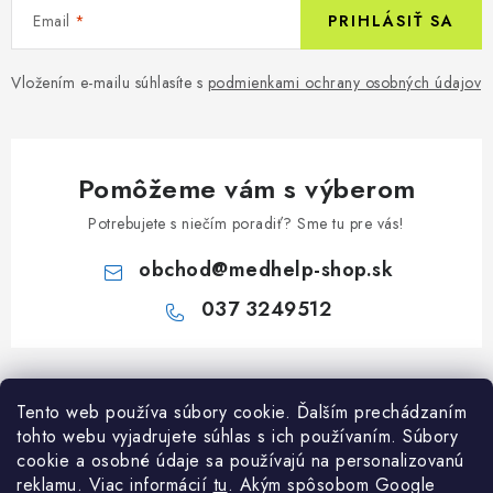
Email
PRIHLÁSIŤ SA
Vložením e-mailu súhlasíte s
podmienkami ochrany osobných údajov
Pomôžeme vám s výberom
Potrebujete s niečím poradiť? Sme tu pre vás!
obchod
@
medhelp-shop.sk
037 3249512
Z
á
Informácie pre vás
Tento web používa súbory cookie. Ďalším prechádzaním
p
tohto webu vyjadrujete súhlas s ich používaním. Súbory
ä
O firme
cookie a osobné údaje sa používajú na personalizovanú
Všetko o nákupe
t
reklamu. Viac informácií
tu
. A
kým spôsobom Google