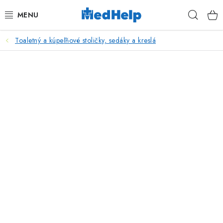
Prejsť
Hľad
na
obsah
Toaletný a kúpeľňové stoličky, sedáky a kreslá
MASÁŽE
KOZMETIKA
PEDIKURA
KADERNÍCTVO
MANIKÚRA
TETOVANIE
FITNESS A REHABILITÁCIA