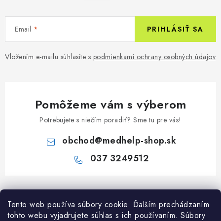
Email
PRIHLÁSIŤ SA
Vložením e-mailu súhlasíte s
podmienkami ochrany osobných údajov
Pomôžeme vám s výberom
Potrebujete s niečím poradiť? Sme tu pre vás!
obchod
@
medhelp-shop.sk
037 3249512
Z
á
Informácie pre vás
Tento web používa súbory cookie. Ďalším prechádzaním
p
tohto webu vyjadrujete súhlas s ich používaním. Súbory