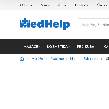
Prejsť
O firme
Všetko o nákupe
Kontakty
Články
na
obsah
MASÁŽE
KOZMETIKA
PEDIKURA
KA
Domov
Masáže
Masážne lehátka
Skladacie
S