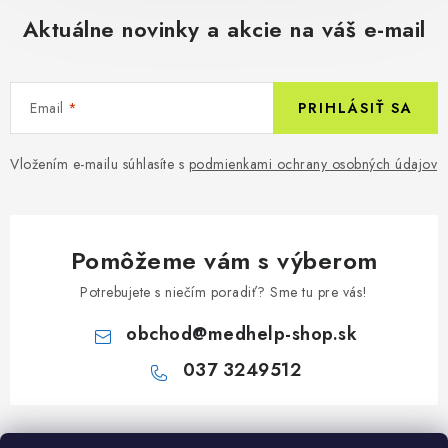
Aktuálne novinky a akcie na váš e-mail
Email
PRIHLÁSIŤ SA
Vložením e-mailu súhlasíte s
podmienkami ochrany osobných údajov
Pomôžeme vám s výberom
Potrebujete s niečím poradiť? Sme tu pre vás!
obchod
@
medhelp-shop.sk
037 3249512
Z
á