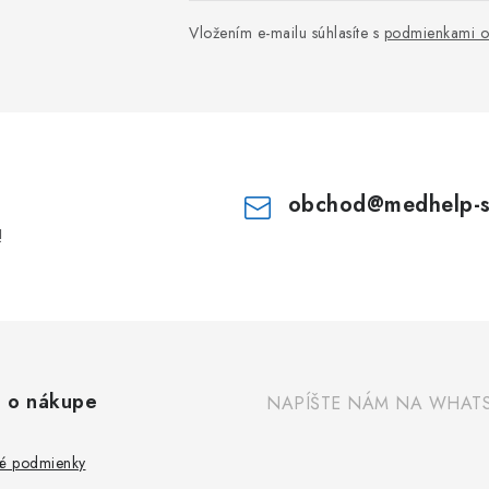
Vložením e-mailu súhlasíte s
podmienkami o
obchod
@
medhelp-
!
 o nákupe
NAPÍŠTE NÁM NA WHAT
é podmienky