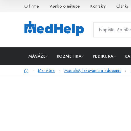
Prejsť
O firme
Všetko o nákupe
Kontakty
Články
na
obsah
MASÁŽE
KOZMETIKA
PEDIKURA
KA
Domov
Manikúra
Modeláž, lakovanie a zdobenie