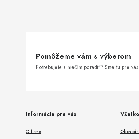
Pomôžeme vám s výberom
Potrebujete s niečím poradiť? Sme tu pre vás
Z
á
Informácie pre vás
Všetko
p
ä
O firme
Obchodn