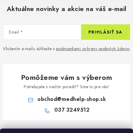
Aktuálne novinky a akcie na váš e-mail
Email
PRIHLÁSIŤ SA
Vložením e-mailu súhlasíte s
podmienkami ochrany osobných údajov
Pomôžeme vám s výberom
Potrebujete s niečím poradiť? Sme tu pre vás!
obchod
@
medhelp-shop.sk
037 3249512
Z
á