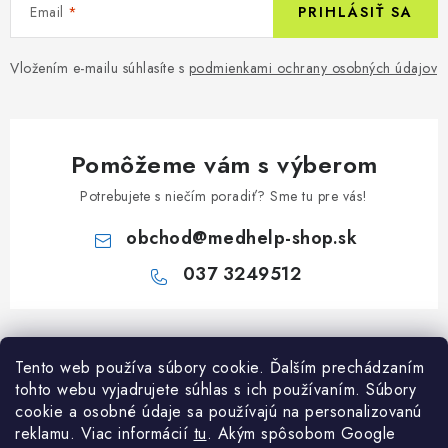
Email
PRIHLÁSIŤ SA
Vložením e-mailu súhlasíte s
podmienkami ochrany osobných údajov
Pomôžeme vám s výberom
Potrebujete s niečím poradiť? Sme tu pre vás!
obchod
@
medhelp-shop.sk
037 3249512
Z
á
Informácie pre vás
Tento web používa súbory cookie. Ďalším prechádzaním
p
tohto webu vyjadrujete súhlas s ich používaním. Súbory
ä
O firme
cookie a osobné údaje sa používajú na personalizovanú
Všetko o nákupe
t
reklamu. Viac informácií
tu
. A
kým spôsobom Google
Všetko o nákupe