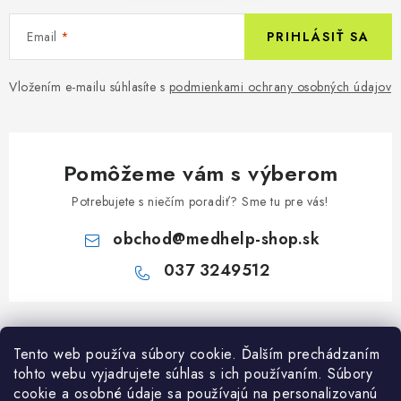
Email
PRIHLÁSIŤ SA
Vložením e-mailu súhlasíte s
podmienkami ochrany osobných údajov
Pomôžeme vám s výberom
Potrebujete s niečím poradiť? Sme tu pre vás!
obchod
@
medhelp-shop.sk
037 3249512
Z
á
Tento web používa súbory cookie. Ďalším prechádzaním
Informácie pre vás
p
tohto webu vyjadrujete súhlas s ich používaním. Súbory
ä
O firme
cookie a osobné údaje sa používajú na personalizovanú
Všetko o nákupe