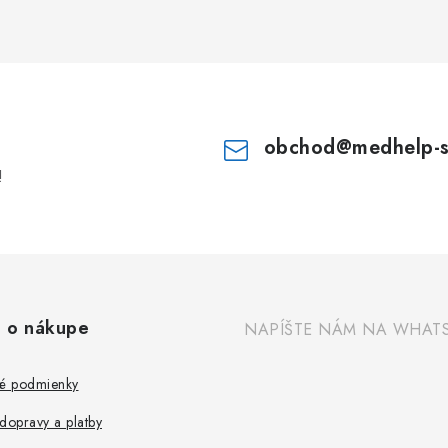
obchod
@
medhelp-
!
 o nákupe
NAPÍŠTE NÁM NA WHAT
é podmienky
dopravy a platby