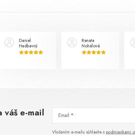
Daniel
Renata
Hadbavný
Nohálová
 váš e-mail
Email
Vložením e-mailu súhlasíte s
podmienkami o