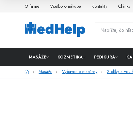
Prejsť
O firme
Všetko o nákupe
Kontakty
Články
na
obsah
MASÁŽE
KOZMETIKA
PEDIKURA
KA
Domov
Masáže
Vybavenie masérny
Stolíky a vozí