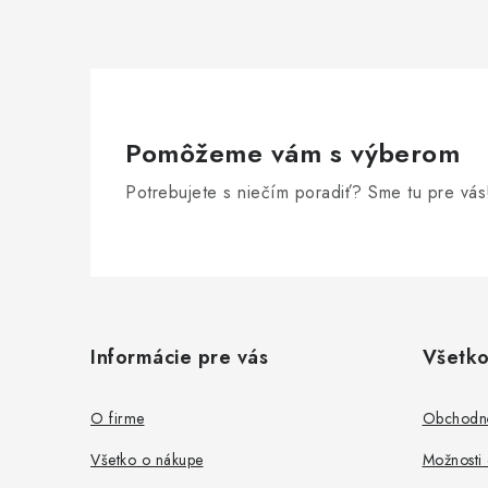
Pomôžeme vám s výberom
Potrebujete s niečím poradiť? Sme tu pre vás
Z
á
Informácie pre vás
Všetko
p
ä
O firme
Obchodn
t
Všetko o nákupe
Možnosti 