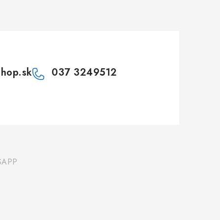
shop.sk
037 3249512
SAPP