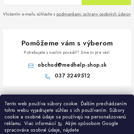
Vložením e-mailu súhlasíte s
podmienkami ochrany osobných údajov
Pomôžeme vám s výberom
Potrebujete s niečím poradiť? Sme tu pre vás!
obchod
@
medhelp-shop.sk
037 3249512
Z
á
Informácie pre vás
Tento web používa súbory cookie. Ďalším prechádzaním
p
tohto webu vyjadrujete súhlas s ich používaním. Súbory
ä
O firme
cookie a osobné údaje sa používajú na personalizovanú
Všetko o nákupe
t
reklamu. Viac informácií
tu
. A
kým spôsobom Google
Všetko o nákupe
i
NAPÍŠTE NÁM NA WHATSAPP
spracováva osobné údaje, nájdete
Obchodné podmienky