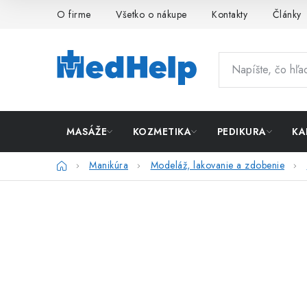
Prejsť
O firme
Všetko o nákupe
Kontakty
Články
na
obsah
MASÁŽE
KOZMETIKA
PEDIKURA
KA
Domov
Manikúra
Modeláž, lakovanie a zdobenie