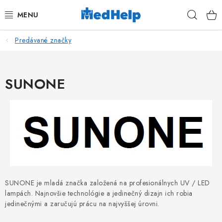
Prejsť
Hľad
na
obsah
Predávané značky
MASÁŽE
KOZMETIKA
SUNONE
PEDIKURA
KADERNÍCTVO
MANIKÚRA
TETOVANIE
SUNONE je mladá značka založená na profesionálnych UV / LED
lampách. Najnovšie technológie a jedinečný dizajn ich robia
FITNESS A REHABILITÁCIA
jedinečnými a zaručujú prácu na najvyššej úrovni.