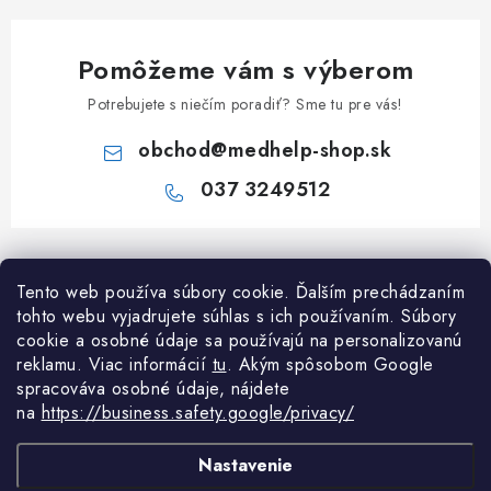
Pomôžeme vám s výberom
Potrebujete s niečím poradiť? Sme tu pre vás!
obchod
@
medhelp-shop.sk
037 3249512
Z
á
Informácie pre vás
Tento web používa súbory cookie. Ďalším prechádzaním
p
tohto webu vyjadrujete súhlas s ich používaním. Súbory
ä
O firme
cookie a osobné údaje sa používajú na personalizovanú
Všetko o nákupe
t
reklamu. Viac informácií
tu
. A
kým spôsobom Google
Všetko o nákupe
i
NAPÍŠTE NÁM NA WHATSAPP
spracováva osobné údaje, nájdete
Obchodné podmienky
na
https://business.safety.google/privacy/
e
Kontakty
Možnosti dopravy a platby
Potrebujete poradiť?
Spýtajte sa nášho
Články
Nastavenie
asistenta Mediho.
Reklamácie