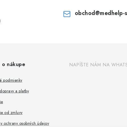
obchod
@
medhelp-
!
 o nákupe
NAPÍŠTE NÁM NA WHAT
é podmienky
dopravy a platby
ie
ie od zmluvy
y ochrany osobných údajov