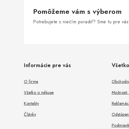
Pomôžeme vám s výberom
Potrebujete s niečím poradiť? Sme tu pre vás
Z
á
Informácie pre vás
Všetko
p
ä
O firme
Obchodn
t
Všetko o nákupe
Možnosti 
i
Kontakty
Reklamác
e
Články
Odstúpen
Podmienk