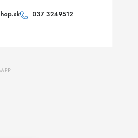
shop.sk
037 3249512
SAPP