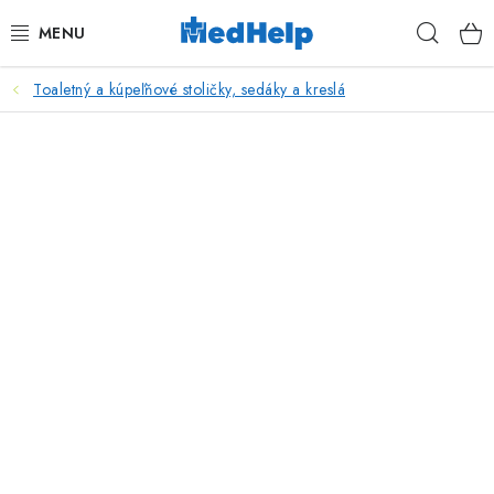
Prejsť
Hľad
na
obsah
Toaletný a kúpeľňové stoličky, sedáky a kreslá
MASÁŽE
KOZMETIKA
PEDIKURA
KADERNÍCTVO
MANIKÚRA
TETOVANIE
FITNESS A REHABILITÁCIA