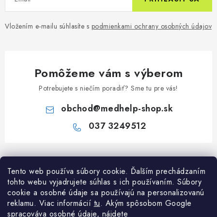
Vložením e-mailu súhlasíte s
podmienkami ochrany osobných údajov
Pomôžeme vám s výberom
Potrebujete s niečím poradiť? Sme tu pre vás!
obchod
@
medhelp-shop.sk
037 3249512
Z
á
Informácie pre vás
Tento web používa súbory cookie. Ďalším prechádzaním
p
tohto webu vyjadrujete súhlas s ich používaním. Súbory
ä
O firme
cookie a osobné údaje sa používajú na personalizovanú
Všetko o nákupe
t
reklamu. Viac informácií
tu
. A
kým spôsobom Google
Všetko o nákupe
i
NAPÍŠTE NÁM NA WHATSAPP
spracováva osobné údaje, nájdete
Obchodné podmienky