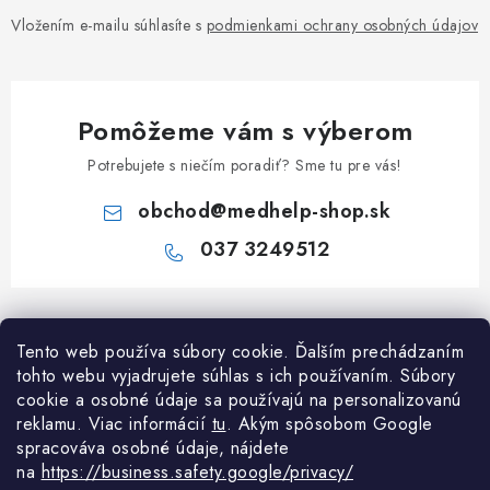
Vložením e-mailu súhlasíte s
podmienkami ochrany osobných údajov
Pomôžeme vám s výberom
Potrebujete s niečím poradiť? Sme tu pre vás!
obchod
@
medhelp-shop.sk
037 3249512
Z
á
Tento web používa súbory cookie. Ďalším prechádzaním
Informácie pre vás
p
tohto webu vyjadrujete súhlas s ich používaním. Súbory
ä
O firme
cookie a osobné údaje sa používajú na personalizovanú
Všetko o nákupe
t
reklamu. Viac informácií
tu
. A
kým spôsobom Google
Všetko o nákupe
spracováva osobné údaje, nájdete
i
NAPÍŠTE NÁM NA WHATSAPP
Obchodné podmienky
na
https://business.safety.google/privacy/
e
Kontakty