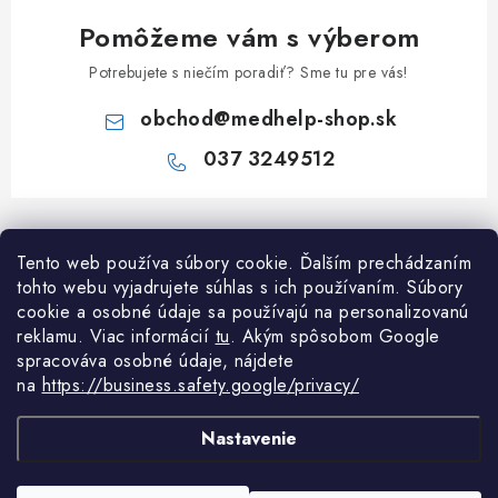
Pomôžeme vám s výberom
Potrebujete s niečím poradiť? Sme tu pre vás!
obchod
@
medhelp-shop.sk
037 3249512
Z
á
Informácie pre vás
Tento web používa súbory cookie. Ďalším prechádzaním
p
tohto webu vyjadrujete súhlas s ich používaním. Súbory
ä
O firme
cookie a osobné údaje sa používajú na personalizovanú
Všetko o nákupe
t
reklamu. Viac informácií
tu
. A
kým spôsobom Google
Všetko o nákupe
i
NAPÍŠTE NÁM NA WHATSAPP
spracováva osobné údaje, nájdete
Obchodné podmienky
na
https://business.safety.google/privacy/
e
Kontakty
Možnosti dopravy a platby
Potrebujete poradiť?
Spýtajte sa nášho
Články
asistenta M
Nastavenie
Reklamácie
Odstúpenie od zmluvy
Copyright 2026
MedHelp shop
. Všetky práva vyhradené.
Upraviť nastavenie