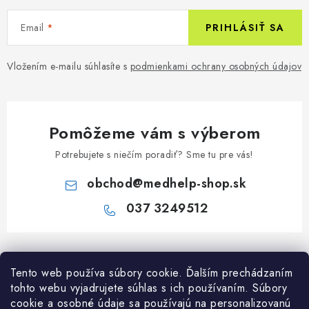
Email
PRIHLÁSIŤ SA
Vložením e-mailu súhlasíte s
podmienkami ochrany osobných údajov
Pomôžeme vám s výberom
Potrebujete s niečím poradiť? Sme tu pre vás!
obchod
@
medhelp-shop.sk
037 3249512
Z
á
Informácie pre vás
Tento web používa súbory cookie. Ďalším prechádzaním
p
tohto webu vyjadrujete súhlas s ich používaním. Súbory
ä
O firme
cookie a osobné údaje sa používajú na personalizovanú
Všetko o nákupe