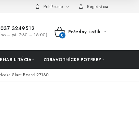
Prihlásenie
Registrácia
037 3249512
Prázdny košík
(po – pá: 7:30 – 16:00)
NÁKUPNÝ
KOŠÍK
REHABILITÁCIA
ZDRAVOTNÍCKE POTREBY
AKCIA
á doska Slant Board 27130