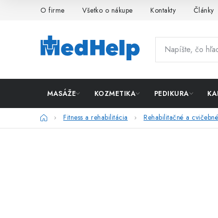
Prejsť
O firme
Všetko o nákupe
Kontakty
Články
na
obsah
MASÁŽE
KOZMETIKA
PEDIKURA
KA
Domov
Fitness a rehabilitácia
Rehabilitačné a cvičeb