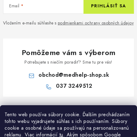
Email
PRIHLÁSIŤ SA
Vložením e-mailu súhlasíte s
podmienkami ochrany osobných údajov
Pomôžeme vám s výberom
Potrebujete s niečím poradiť? Sme tu pre vás!
obchod
@
medhelp-shop.sk
037 3249512
Z
á
Informácie pre vás
Tento web používa súbory cookie. Ďalším prechádzaním
p
tohto webu vyjadrujete súhlas s ich používaním. Súbory
ä
O firme
cookie a osobné údaje sa používajú na personalizovanú
Všetko o nákupe
t
reklamu. Viac informácií
tu
. A
kým spôsobom Google