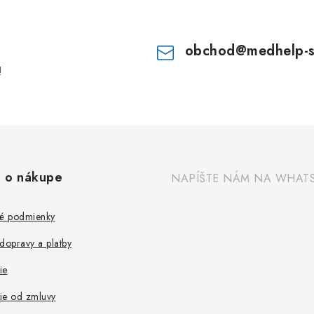
obchod
@
medhelp-
!
 o nákupe
NAPÍŠTE NÁM NA WHAT
é podmienky
dopravy a platby
ie
ie od zmluvy