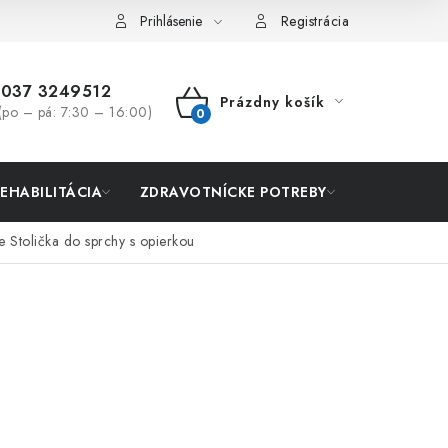
Prihlásenie
Registrácia
037 3249512
Prázdny košík
(po – pá: 7:30 – 16:00)
NÁKUPNÝ
KOŠÍK
REHABILITÁCIA
ZDRAVOTNÍCKE POTREBY
AKCIA
e Stolička do sprchy s opierkou