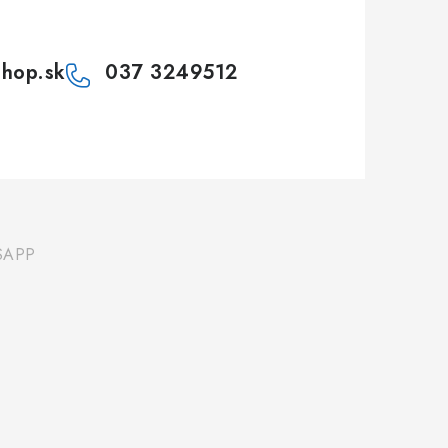
shop.sk
037 3249512
SAPP