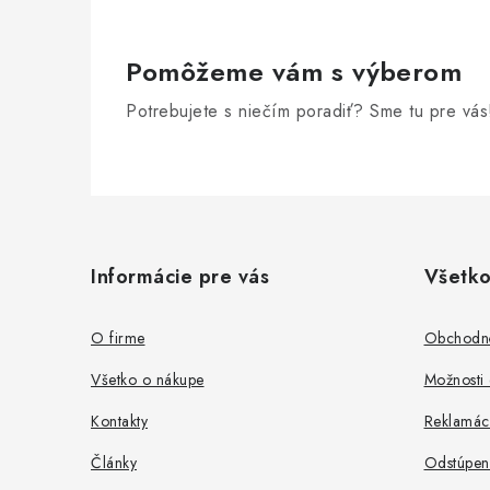
Pomôžeme vám s výberom
Potrebujete s niečím poradiť? Sme tu pre vás
Z
á
Informácie pre vás
Všetko
p
ä
O firme
Obchodn
t
Všetko o nákupe
Možnosti 
i
Kontakty
Reklamác
e
Články
Odstúpen