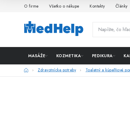
Prejsť
O firme
Všetko o nákupe
Kontakty
Články
na
obsah
MASÁŽE
KOZMETIKA
PEDIKURA
KA
Domov
Zdravotnícke potreby
Toaletný a kúpeľňové p