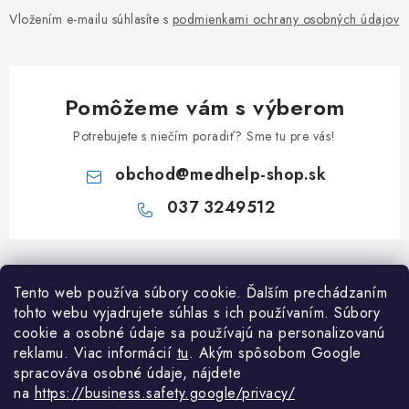
Vložením e-mailu súhlasíte s
podmienkami ochrany osobných údajov
Pomôžeme vám s výberom
Potrebujete s niečím poradiť? Sme tu pre vás!
obchod
@
medhelp-shop.sk
037 3249512
Z
á
Informácie pre vás
Tento web používa súbory cookie. Ďalším prechádzaním
p
tohto webu vyjadrujete súhlas s ich používaním. Súbory
ä
O firme
cookie a osobné údaje sa používajú na personalizovanú
Všetko o nákupe
t
reklamu. Viac informácií
tu
. A
kým spôsobom Google
Všetko o nákupe
i
NAPÍŠTE NÁM NA WHATSAPP
spracováva osobné údaje, nájdete
Obchodné podmienky
na
https://business.safety.google/privacy/
e
Kontakty
Možnosti dopravy a platby