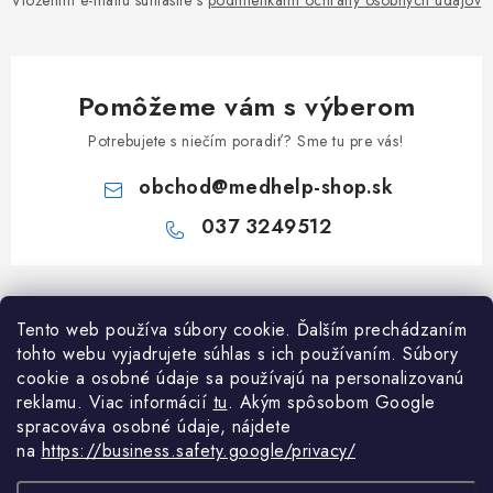
Vložením e-mailu súhlasíte s
podmienkami ochrany osobných údajov
Pomôžeme vám s výberom
Potrebujete s niečím poradiť? Sme tu pre vás!
obchod
@
medhelp-shop.sk
037 3249512
Z
á
Informácie pre vás
Tento web používa súbory cookie. Ďalším prechádzaním
p
tohto webu vyjadrujete súhlas s ich používaním. Súbory
ä
O firme
cookie a osobné údaje sa používajú na personalizovanú
Všetko o nákupe
t
reklamu. Viac informácií
tu
. A
kým spôsobom Google
Všetko o nákupe
i
NAPÍŠTE NÁM NA WHATSAPP
spracováva osobné údaje, nájdete
Obchodné podmienky
na
https://business.safety.google/privacy/
e
Kontakty
Možnosti dopravy a platby
Potrebujete poradiť?
Spýtajte sa nášho