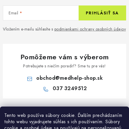
Email
PRIHLÁSIŤ SA
Vložením e-mailu súhlasíte s
podmienkami ochrany osobných údajov
Pomôžeme vám s výberom
Potrebujete s niečím poradiť? Sme tu pre vás!
obchod
@
medhelp-shop.sk
037 3249512
Z
á
Informácie pre vás
Tento web používa súbory cookie. Ďalším prechádzaním
p
tohto webu vyjadrujete súhlas s ich používaním. Súbory
ä
O firme
cookie a osobné údaje sa používajú na personalizovanú