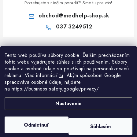
Potrebujete s niečím poradiť? Sme tu pre vás!
obchod
@
medhelp-shop.sk
037 3249512
Z
á
Tento web používa súbory cookie. Ďalším prechádzaním
Informácie pre vás
p
tohto webu vyjadrujete súhlas s ich používaním. Súbory
ä
O firme
cookie a osobné údaje sa používajú na personalizovanú
Všetko o nákupe
t
reklamu. Viac informácií
tu
. A
kým spôsobom Google
Všetko o nákupe
spracováva osobné údaje, nájdete
i
NAPÍŠTE NÁM NA WHATSAPP
Obchodné podmienky
na
https://business.safety.google/privacy/
e
Kontakty
Možnosti dopravy a platby
Potrebujete poradiť?
Spýtajte sa nášho
Články
asiste
Nastavenie
Reklamácie
Odstúpenie od zmluvy
Copyright 2026
MedHelp shop
. Všetky práva vyhradené.
Upraviť nastavenie
Odmietnuť
Súhlasím
cookies
Podmienky ochrany osobných údajov
Vytvoril Shoptet Premium