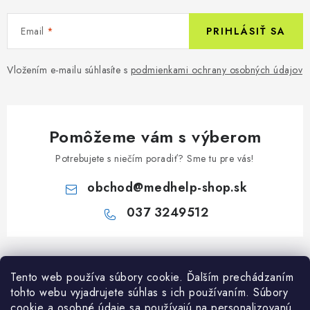
Email
PRIHLÁSIŤ SA
Vložením e-mailu súhlasíte s
podmienkami ochrany osobných údajov
Pomôžeme vám s výberom
Potrebujete s niečím poradiť? Sme tu pre vás!
obchod
@
medhelp-shop.sk
037 3249512
Z
á
Informácie pre vás
Tento web používa súbory cookie. Ďalším prechádzaním
p
tohto webu vyjadrujete súhlas s ich používaním. Súbory
ä
O firme
cookie a osobné údaje sa používajú na personalizovanú