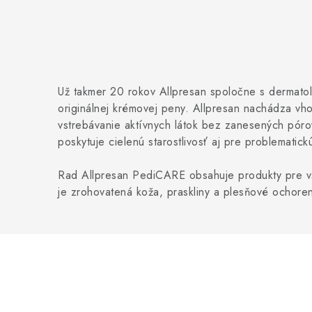
Už takmer 20 rokov Allpresan spoločne s dermatol
originálnej krémovej peny. Allpresan nachádza vh
vstrebávanie aktívnych látok bez zanesených pórov
poskytuje cielenú starostlivosť aj pre problematick
Rad Allpresan PediCARE obsahuje produkty pre všeo
je zrohovatená koža, praskliny a plesňové ochoren