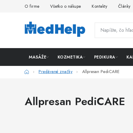
Prejsť
O firme
Všetko o nákupe
Kontakty
Články
na
obsah
MASÁŽE
KOZMETIKA
PEDIKURA
KA
Domov
Predávané značky
Allpresan PediCARE
Allpresan PediCARE