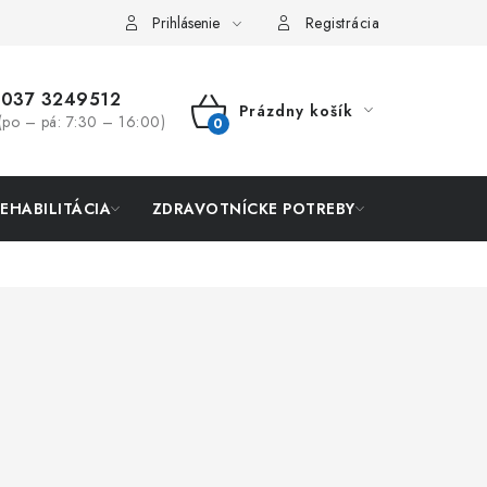
Prihlásenie
Registrácia
037 3249512
Prázdny košík
(po – pá: 7:30 – 16:00)
NÁKUPNÝ
KOŠÍK
REHABILITÁCIA
ZDRAVOTNÍCKE POTREBY
AKCIA