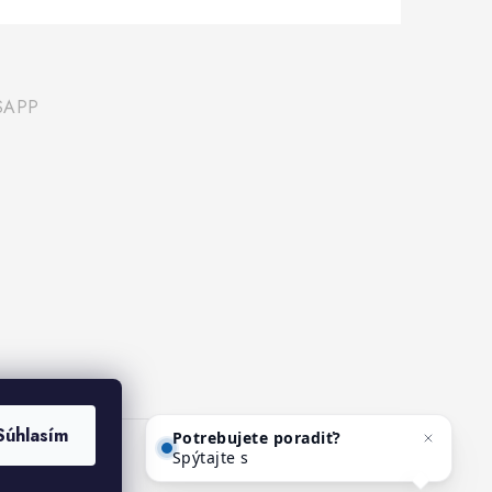
SAPP
Potrebujete poradiť?
Súhlasím
Spýtajte sa nášho asistenta
Mediho.