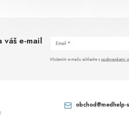
 váš e-mail
Email
Vložením e-mailu súhlasíte s
podmienkami o
obchod
@
medhelp-
!