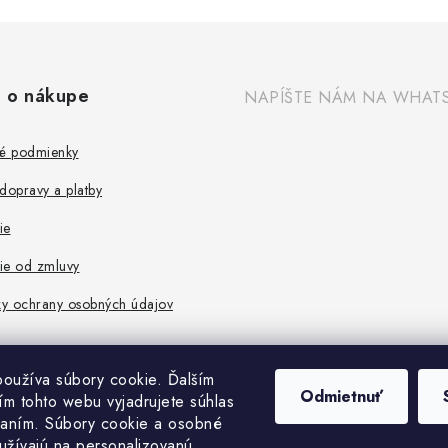
 o nákupe
NAPÍŠTE NÁM NA WHAT
é podmienky
dopravy a platby
ie
ie od zmluvy
y ochrany osobných údajov
oužíva súbory cookie. Ďalším
Odmietnuť
m tohto webu vyjadrujete súhlas
vaním. Súbory cookie a osobné
užívajú na personalizovanú