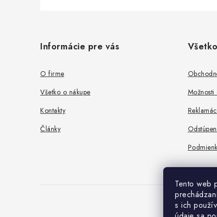
Z
á
Informácie pre vás
Všetko
p
ä
O firme
Obchodn
t
Všetko o nákupe
Možnosti 
i
Kontakty
Reklamác
e
Články
Odstúpen
Podmienk
Tento web p
prechádzaní
s ich použí
údaje sa po