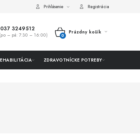
Prihlásenie
Registrácia
037 3249512
Prázdny košík
(po – pá: 7:30 – 16:00)
NÁKUPNÝ
KOŠÍK
REHABILITÁCIA
ZDRAVOTNÍCKE POTREBY
AKCIA