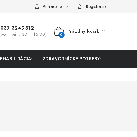
Prihlásenie
Registrácia
037 3249512
Prázdny košík
(po – pá: 7:30 – 16:00)
NÁKUPNÝ
KOŠÍK
REHABILITÁCIA
ZDRAVOTNÍCKE POTREBY
AKCIA