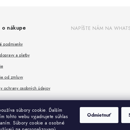
 o nákupe
NAPÍŠTE NÁM NA WHAT
é podmienky
dopravy a platby
ie
ie od zmluvy
y ochrany osobných údajov
oužíva súbory cookie. Ďalším
Odmietnuť
m tohto webu vyjadrujete súhlas
vaním. Súbory cookie a osobné
užívajú na personalizovanú