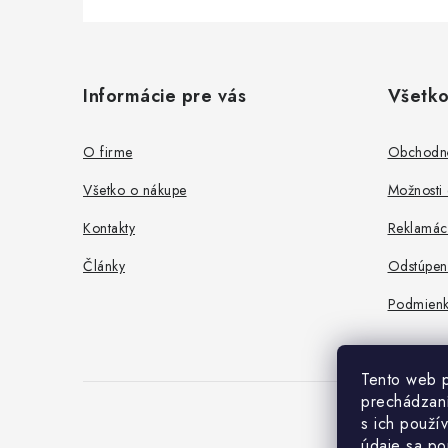
Z
á
Informácie pre vás
Všetko
p
ä
O firme
Obchodn
t
Všetko o nákupe
Možnosti 
i
Kontakty
Reklamác
e
Články
Odstúpen
Podmienk
Tento web p
prechádzaní
s ich použí
údaje sa po