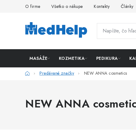
Prejsť
O firme
Všetko o nákupe
Kontakty
Články
na
obsah
MASÁŽE
KOZMETIKA
PEDIKURA
KA
Domov
Predávané značky
NEW ANNA cosmetics
NEW ANNA cosmetic