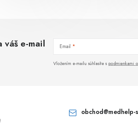
 váš e-mail
Email
Vložením e-mailu súhlasíte s
podmienkami o
obchod
@
medhelp-
!