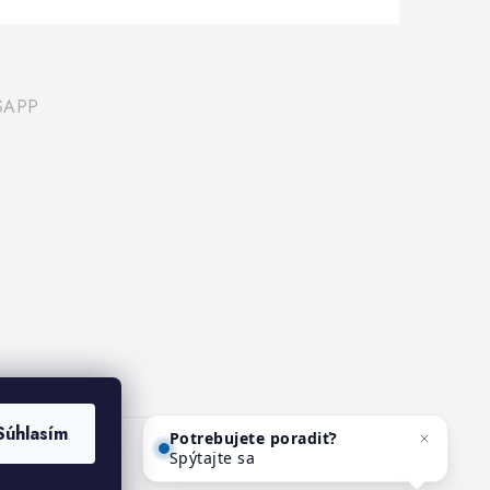
SAPP
Potrebujete poradiť?
Súhlasím
Spýtajte sa nášho asistenta
Mediho.